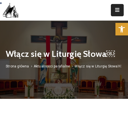
Op
Strona
Główna
Parafia
Włącz się w Liturgię Słowa￼
Duszpasterstwo
Strona główna
Aktualności parafialne
Włącz się w Liturgię Słowa￼
Aktualności
Cmentarz
Kancelaria
Kontakt