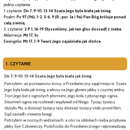
jedno czytanie.
1. czytanie:
Dn 7, 9-10. 13-14 Szata Jego była biała jak śnieg
Psalm:
Ps 97 (96), 1-2. 5-6. 9 (R.: por. 1a i 9a) Pan Bóg króluje ponad
całą ziemią
2. czytanie:
2 P 1, 16-19 Słyszeliśmy, jak ten głos doszedł z nieba
Aklamacja:
Mt 17, 5c
Ewangelia:
Mt 17, 1-9 Twarz Jego zajaśniała jak słońce
1. CZYTANIE
Dn 7, 9-10. 13-14 Szata Jego była biała jak śnieg
Patrzyłem, aż postawiono trony, a Przedwieczny zajął miejsce. Szata
Jego była biała jak śnieg, a włosy na Jego głowie jakby z czystej wełny.
Tron Jego był z ognistych płomieni, jego koła z płonącego ognia.
Strumień ognia się rozlewał i wypływał od Niego. Tysiąc tysięcy
służyło Mu, a dziesięć tysięcy razy dziesięć tysięcy stało przed Nim.
Sąd zasiadł i otwarto księgi.
Patrzyłem w nocnych widzeniach: a oto na obłokach nieba przybywa
jakby Syn Człowieczy. Podchodzi do Przedwiecznego i wprowadzają