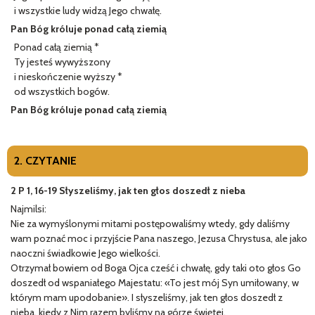
i wszystkie ludy widzą Jego chwałę.
Pan Bóg króluje ponad całą ziemią
Ponad całą ziemią *
Ty jesteś wywyższony
i nieskończenie wyższy *
od wszystkich bogów.
Pan Bóg króluje ponad całą ziemią
2. CZYTANIE
2 P 1, 16-19 Słyszeliśmy, jak ten głos doszedł z nieba
Najmilsi:
Nie za wymyślonymi mitami postępowaliśmy wtedy, gdy daliśmy
wam poznać moc i przyjście Pana naszego, Jezusa Chrystusa, ale jako
naoczni świadkowie Jego wielkości.
Otrzymał bowiem od Boga Ojca cześć i chwałę, gdy taki oto głos Go
doszedł od wspaniałego Majestatu: «To jest mój Syn umiłowany, w
którym mam upodobanie». I słyszeliśmy, jak ten głos doszedł z
nieba, kiedy z Nim razem byliśmy na górze świętej.