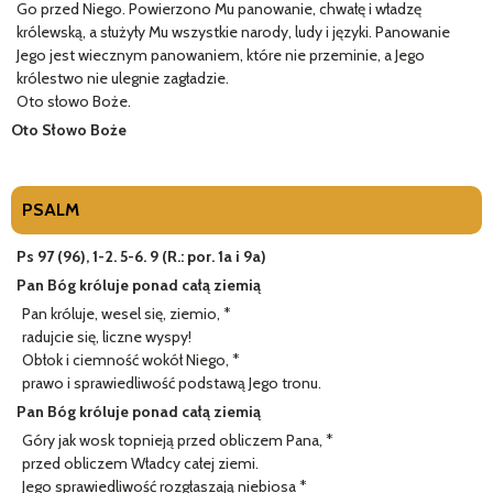
Go przed Niego. Powierzono Mu panowanie, chwałę i władzę
królewską, a służyły Mu wszystkie narody, ludy i języki. Panowanie
Jego jest wiecznym panowaniem, które nie przeminie, a Jego
królestwo nie ulegnie zagładzie.
Oto słowo Boże.
Oto Słowo Boże
PSALM
Ps 97 (96), 1-2. 5-6. 9 (R.: por. 1a i 9a)
Pan Bóg króluje ponad całą ziemią
Pan króluje, wesel się, ziemio, *
radujcie się, liczne wyspy!
Obłok i ciemność wokół Niego, *
prawo i sprawiedliwość podstawą Jego tronu.
Pan Bóg króluje ponad całą ziemią
Góry jak wosk topnieją przed obliczem Pana, *
przed obliczem Władcy całej ziemi.
Jego sprawiedliwość rozgłaszają niebiosa *