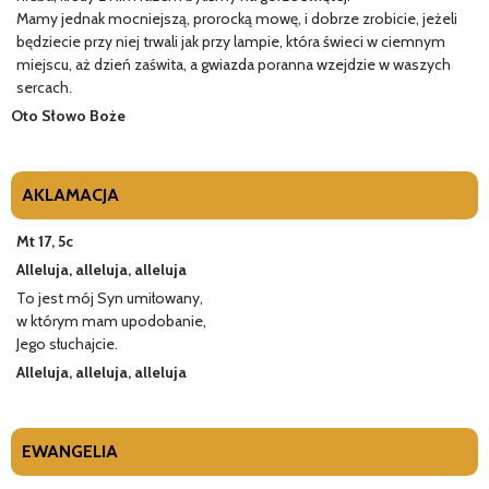
Mamy jednak mocniejszą, prorocką mowę, i dobrze zrobicie, jeżeli
będziecie przy niej trwali jak przy lampie, która świeci w ciemnym
miejscu, aż dzień zaświta, a gwiazda poranna wzejdzie w waszych
sercach.
Oto Słowo Boże
AKLAMACJA
Mt 17, 5c
Alleluja, alleluja, alleluja
To jest mój Syn umiłowany,
w którym mam upodobanie,
Jego słuchajcie.
Alleluja, alleluja, alleluja
EWANGELIA