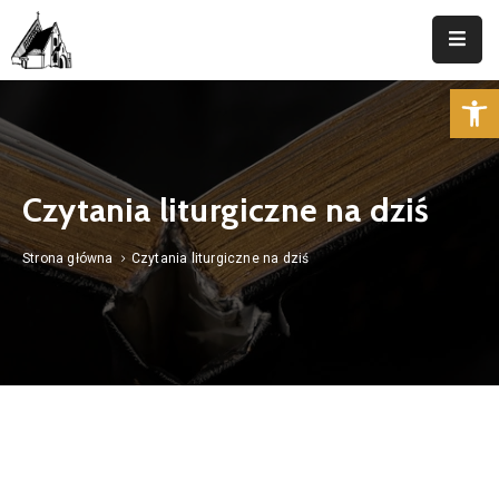
Op
Strona
Główna
Parafia
Czytania liturgiczne na dziś
Duszpasterstwo
Strona główna
Czytania liturgiczne na dziś
Aktualności
Cmentarz
Kancelaria
Kontakt