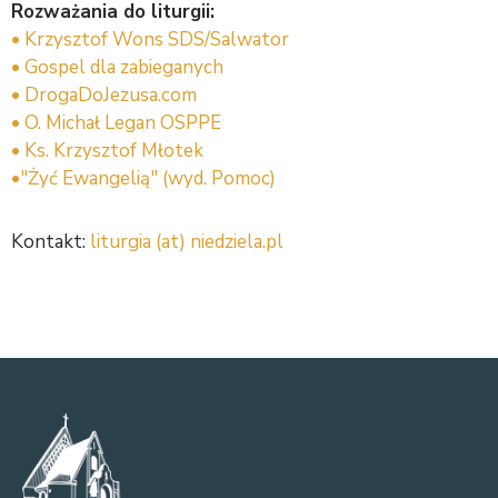
Rozważania do liturgii:
• Krzysztof Wons SDS/Salwator
• Gospel dla zabieganych
• DrogaDoJezusa.com
• O. Michał Legan OSPPE
• Ks. Krzysztof Młotek
•"Żyć Ewangelią" (wyd. Pomoc)
Kontakt:
liturgia (at) niedziela.pl