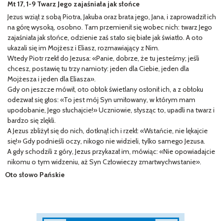
Mt 17, 1-9 Twarz Jego zajaśniała jak słońce
Jezus wziął z sobą Piotra, Jakuba oraz brata jego, Jana, i zaprowadził ich
na górę wysoką, osobno. Tam przemienił się wobec nich: twarz Jego
zajaśniała jak słońce, odzienie zaś stało się białe jak światło. A oto
ukazali się im Mojżesz i Eliasz, rozmawiający z Nim.
Wtedy Piotr rzekł do Jezusa: «Panie, dobrze, że tu jesteśmy; jeśli
chcesz, postawię tu trzy namioty: jeden dla Ciebie, jeden dla
Mojżesza i jeden dla Eliasza».
Gdy on jeszcze mówił, oto obłok świetlany osłonił ich, a z obłoku
odezwał się głos: «To jest mój Syn umiłowany, w którym mam
upodobanie, Jego słuchajcie!» Uczniowie, słysząc to, upadli na twarz i
bardzo się zlękli.
A Jezus zbliżył się do nich, dotknął ich i rzekł: «Wstańcie, nie lękajcie
się!» Gdy podnieśli oczy, nikogo nie widzieli, tylko samego Jezusa.
A gdy schodzili z góry, Jezus przykazał im, mówiąc: «Nie opowiadajcie
nikomu o tym widzeniu, aż Syn Człowieczy zmartwychwstanie».
Oto słowo Pańskie