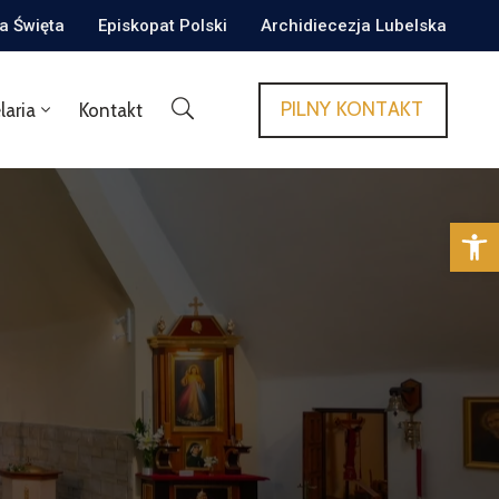
ca Święta
Episkopat Polski
Archidiecezja Lubelska
PILNY KONTAKT
laria
Kontakt
Op