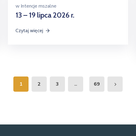
w
Intencje mszalne
13 – 19 lipca 2026 r.
Czytaj więcej
...
1
2
3
69