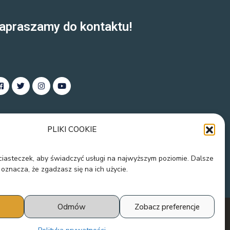
apraszamy do kontaktu!
PLIKI COOKIE
 ciasteczek, aby świadczyć usługi na najwyższym poziomie. Dalsze
 oznacza, że zgadzasz się na ich użycie.
Odmów
Zobacz preferencje
4 Wszelkie prawa zastrzeżone.