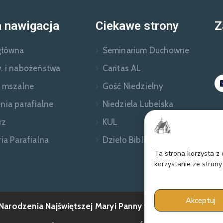
 nawigacja
Ciekawe strony
Z
główna
Seminarium Duchowne
. i nabożeństwa
Caritas AL
e mszalne
Gość Niedzielny
nia parafialne
Niedziela Lubelska
rz
KUL
ia Parafialna
Dzieło Biblijne
Ta strona korzysta z
korzystanie ze strony
Akceptuj
 Narodzenia Najświętszej Maryi Panny w Dąbrowicy © 202