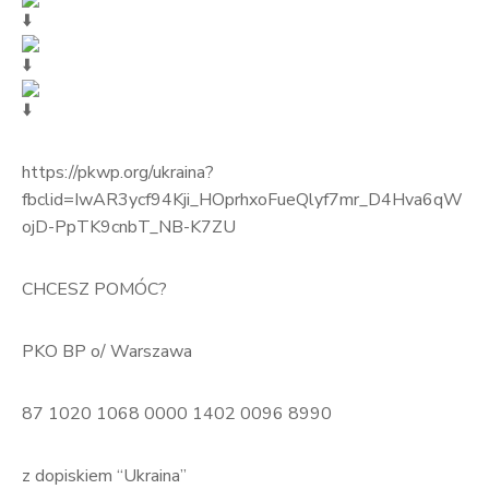
https://pkwp.org/ukraina?
fbclid=IwAR3ycf94Kji_HOprhxoFueQlyf7mr_D4Hva6qW
ojD-PpTK9cnbT_NB-K7ZU
CHCESZ POMÓC?
PKO BP o/ Warszawa
87 1020 1068 0000 1402 0096 8990
z dopiskiem “Ukraina”