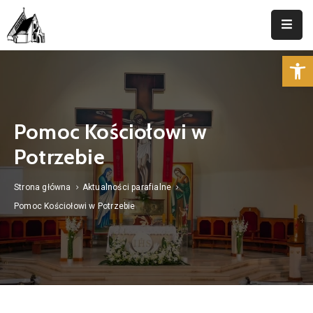
Op
Strona
Główna
Parafia
Pomoc Kościołowi w
Duszpasterstwo
Potrzebie
Aktualności
Strona główna
Aktualności parafialne
Cmentarz
Pomoc Kościołowi w Potrzebie
Kancelaria
Kontakt