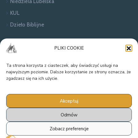
Niedziela Lubelska
KUL
Dzieło Biblijne
Zapraszamy do kontaktu!
PLIKI COOKIE
Ta strona korzysta z ciasteczek, aby świadczyć usługi na
najwyższym poziomie. Dalsze korzystanie ze strony oznacza, że
zgadzasz się na ich użycie.
Akceptuj
Odmów
Parafia Rzymskokatolicka pw. Narodzenia
Najświętszej Maryi Panny w Dąbrowicy ©
Zobacz preferencje
2024 Wszelkie prawa zastrzeżone.