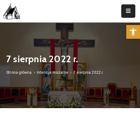
Op
Strona
Główna
Parafia
7 sierpnia 2022 r.
Duszpasterstwo
Strona główna
Intencje mszalne
7 sierpnia 2022 r.
Aktualności
Cmentarz
Kancelaria
Kontakt