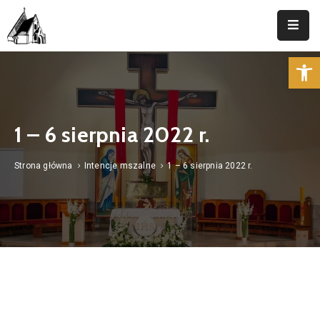
Op
Strona
Główna
Parafia
1 – 6 sierpnia 2022 r.
Duszpasterstwo
Strona główna
Intencje mszalne
1 – 6 sierpnia 2022 r.
Aktualności
Cmentarz
Kancelaria
Kontakt