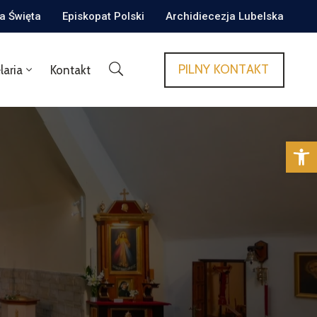
ca Święta
Episkopat Polski
Archidiecezja Lubelska
PILNY KONTAKT
laria
Kontakt
Op