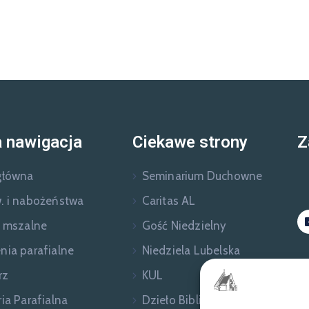
 nawigacja
Ciekawe strony
Z
główna
Seminarium Duchowne
. i nabożeństwa
Caritas AL
e mszalne
Gość Niedzielny
nia parafialne
Niedziela Lubelska
rz
KUL
ia Parafialna
Dzieło Biblijne