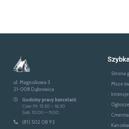
Szybka
Strona 
ul. Magnoliowa 3
Msze św
21-008 Dąbrowica
Intencj
Godziny pracy kancelarii:
Ogłosze
Czw-Pt: 15:30 – 16:30
Sob: 10:00 – 11:00
Cmenta
(81) 502 08 93
Kancelar