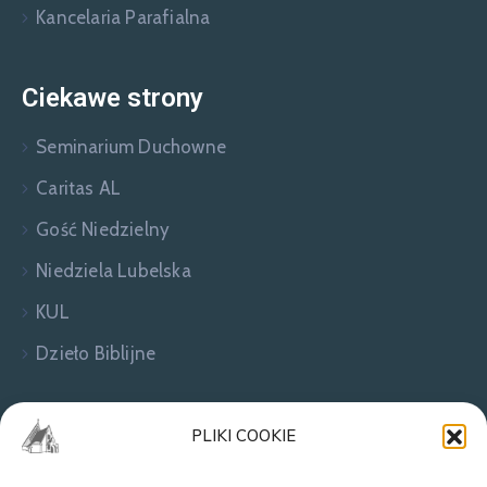
Kancelaria Parafialna
Ciekawe strony
Seminarium Duchowne
Caritas AL
Gość Niedzielny
Niedziela Lubelska
KUL
Dzieło Biblijne
Zapraszamy do kontaktu!
PLIKI COOKIE