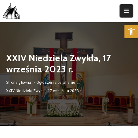
Op
Strona
Główna
Parafia
XXIV Niedziela Zwykła, 17
Duszpasterstwo
września 2023 r.
Aktualności
Strona główna
Ogłoszenia parafialne
Cmentarz
XXIV Niedziela Zwykła, 17 września 2023 r.
Kancelaria
Kontakt