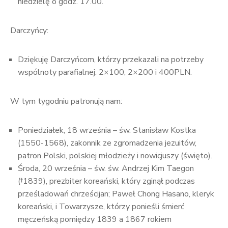
niedzielę o godz. 17.00.
Darczyńcy:
Dziękuję Darczyńcom, którzy przekazali na potrzeby
wspólnoty parafialnej: 2×100, 2×200 i 400PLN.
W tym tygodniu patronują nam:
Poniedziałek, 18 września – św. Stanisław Kostka
(1550-1568), zakonnik ze zgromadzenia jezuitów,
patron Polski, polskiej młodzieży i nowicjuszy (święto).
Środa, 20 września – św. św. Andrzej Kim Taegon
(†1839), prezbiter koreański, który zginął podczas
prześladowań chrześcijan; Paweł Chong Hasano, kleryk
koreański, i Towarzysze, którzy ponieśli śmierć
męczeńską pomiędzy 1839 a 1867 rokiem