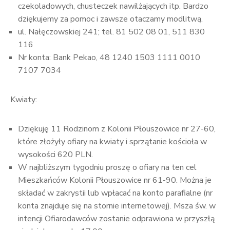
czekoladowych, chusteczek nawilżających itp. Bardzo
dziękujemy za pomoc i zawsze otaczamy modlitwą.
ul. Nałęczowskiej 241; tel. 81 502 08 01, 511 830
116
Nr konta: Bank Pekao, 48 1240 1503 1111 0010
7107 7034
Kwiaty:
Dziękuję 11 Rodzinom z Kolonii Płouszowice nr 27-60,
które złożyły ofiary na kwiaty i sprzątanie kościoła w
wysokości 620 PLN.
W najbliższym tygodniu proszę o ofiary na ten cel
Mieszkańców Kolonii Płouszowice nr 61-90. Można je
składać w zakrystii lub wpłacać na konto parafialne (nr
konta znajduje się na stornie internetowej). Msza św. w
intencji Ofiarodawców zostanie odprawiona w przyszłą