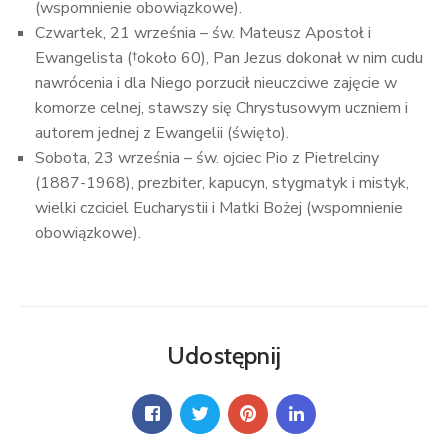
(wspomnienie obowiązkowe).
Czwartek, 21 września – św. Mateusz Apostoł i
Ewangelista (†około 60), Pan Jezus dokonał w nim cudu
nawrócenia i dla Niego porzucił nieuczciwe zajęcie w
komorze celnej, stawszy się Chrystusowym uczniem i
autorem jednej z Ewangelii (święto).
Sobota, 23 września – św. ojciec Pio z Pietrelciny
(1887-1968), prezbiter, kapucyn, stygmatyk i mistyk,
wielki czciciel Eucharystii i Matki Bożej (wspomnienie
obowiązkowe).
Udostępnij