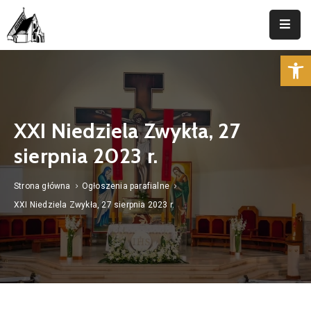
Op
Strona
Główna
Parafia
XXI Niedziela Zwykła, 27
Duszpasterstwo
sierpnia 2023 r.
Aktualności
Strona główna
Ogłoszenia parafialne
Cmentarz
XXI Niedziela Zwykła, 27 sierpnia 2023 r.
Kancelaria
Kontakt