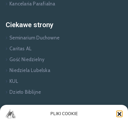
Kancelaria Parafialna
Ciekawe strony
Seminarium Duchowne
Caritas AL
Gość Niedzielny
Niedziela Lubelska
KUL
Dzieło Biblijne
Zapraszamy do kontaktu!
PLIKI COOKIE