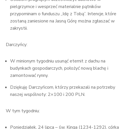
pielgrzymce i wesprzeć materialnie pątników
przypominam o funduszu „Idę z Tobą”. Intencje, które
zostaną zaniesione na Jasną Górę można zgłaszać w
zakrystii.
Darczyńcy:
W minionym tygodniu usunąć eternit z dachu na
budynkach gospodarczych, położyć nową blachę i
zamontować rynny.
Dziękuję Darczyńcom, którzy przekazali na potrzeby
naszej wspólnoty: 2×100 i 200 PLN.
W tym tygodniu:
Poniedziałek, 24 lipca – św. Kinga (1234-1292), córka