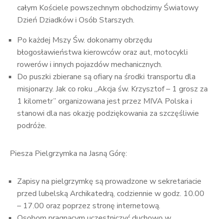
całym Kościele powszechnym obchodzimy Światowy
Dzień Dziadków i Osób Starszych.
Po każdej Mszy Św. dokonamy obrzędu
błogosławieństwa kierowców oraz aut, motocykli
rowerów i innych pojazdów mechanicznych.
Do puszki zbierane są ofiary na środki transportu dla
misjonarzy. Jak co roku „Akcja św. Krzysztof – 1 grosz za
1 kilometr” organizowana jest przez MIVA Polska i
stanowi dla nas okazję podziękowania za szczęśliwie
podróże.
Piesza Pielgrzymka na Jasną Górę:
Zapisy na pielgrzymkę są prowadzone w sekretariacie
przed lubelską Archikatedrą, codziennie w godz. 10.00
– 17.00 oraz poprzez stronę internetową.
Osobom pragnącym uczestniczyć duchowo w