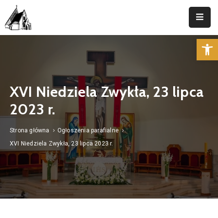
Op
Strona
Główna
Parafia
XVI Niedziela Zwykła, 23 lipca
Duszpasterstwo
2023 r.
Aktualności
Strona główna
Ogłoszenia parafialne
Cmentarz
XVI Niedziela Zwykła, 23 lipca 2023 r.
Kancelaria
Kontakt