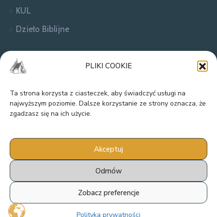
KUL
Dzieło Biblijne
Zapraszamy do kontaktu!
PLIKI COOKIE
Ta strona korzysta z ciasteczek, aby świadczyć usługi na
najwyższym poziomie. Dalsze korzystanie ze strony oznacza, że
zgadzasz się na ich użycie.
Akceptuj
Odmów
Parafia Rzymskokatolicka pw. Narodzenia
Najświętszej Maryi Panny w Dąbrowicy ©
Zobacz preferencje
2024 Wszelkie prawa zastrzeżone.
Twórca strony: MATEUSZ ŚWIST (MŚ)
Polityka prywatności