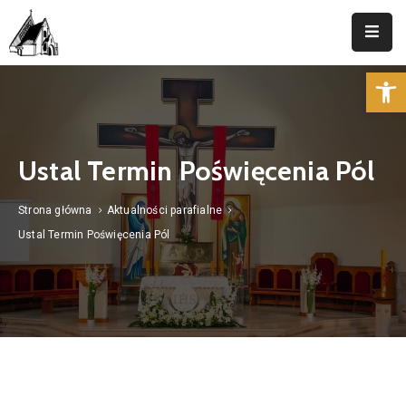
Op
Strona
Główna
Parafia
Ustal Termin Poświęcenia Pól
Duszpasterstwo
Strona główna
Aktualności parafialne
Aktualności
Ustal Termin Poświęcenia Pól
Cmentarz
Kancelaria
Kontakt