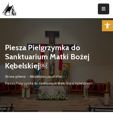
Op
Strona
Główna
Parafia
Piesza Pielgrzymka do
Duszpasterstwo
Sanktuarium Matki Bożej
Aktualności
Kębelskiej￼
Cmentarz
Strona główna
Aktualności parafialne
Piesza Pielgrzymka do Sanktuarium Matki Bożej Kębelskiej￼
Kancelaria
Kontakt