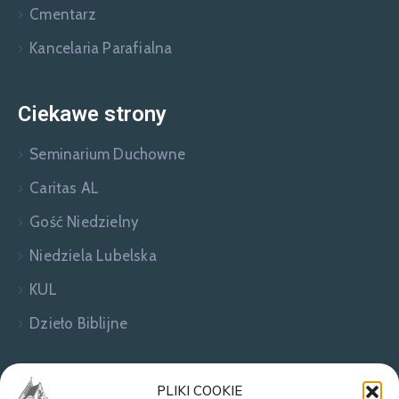
Cmentarz
Kancelaria Parafialna
Ciekawe strony
Seminarium Duchowne
Caritas AL
Gość Niedzielny
Niedziela Lubelska
KUL
Dzieło Biblijne
Zapraszamy do kontaktu!
PLIKI COOKIE