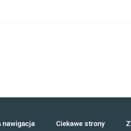
 nawigacja
Ciekawe strony
Z