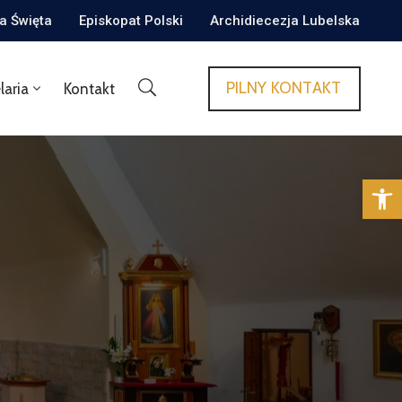
ca Święta
Episkopat Polski
Archidiecezja Lubelska
PILNY KONTAKT
laria
Kontakt
Op