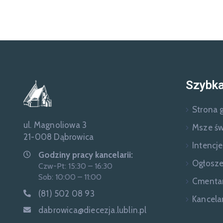
Szybka
Strona 
ul. Magnoliowa 3
Msze św
21-008 Dąbrowica
Intencj
Godziny pracy kancelarii:
Ogłosze
Czw-Pt: 15:30 – 16:30
Sob: 10:00 – 11:00
Cmenta
(81) 502 08 93
Kancelar
dabrowica@diecezja.lublin.pl