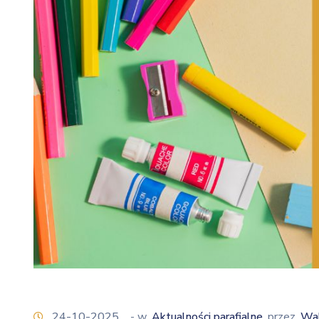
24-10-2025
- w
Aktualności parafialne
przez
Wal