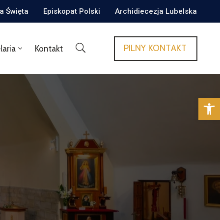
ca Święta
Episkopat Polski
Archidiecezja Lubelska
PILNY KONTAKT
laria
Kontakt
Op