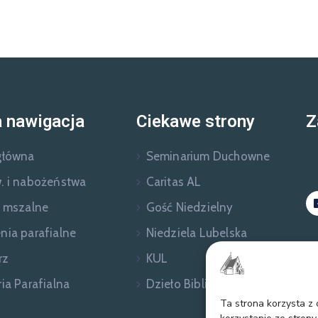
 nawigacja
Ciekawe strony
Z
główna
Seminarium Duchowne
. i nabożeństwa
Caritas AL
e mszalne
Gość Niedzielny
nia parafialne
Niedziela Lubelska
rz
KUL
ia Parafialna
Dzieło Biblijne
Ta strona korzysta z