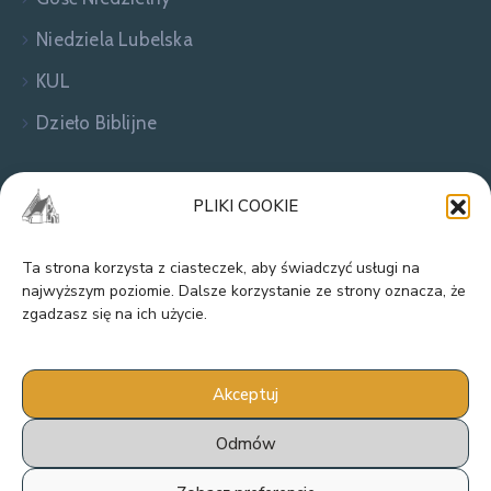
Niedziela Lubelska
KUL
Dzieło Biblijne
Zapraszamy do kontaktu!
PLIKI COOKIE
Ta strona korzysta z ciasteczek, aby świadczyć usługi na
najwyższym poziomie. Dalsze korzystanie ze strony oznacza, że
zgadzasz się na ich użycie.
Akceptuj
Odmów
Parafia Rzymskokatolicka pw. Narodzenia
Najświętszej Maryi Panny w Dąbrowicy ©