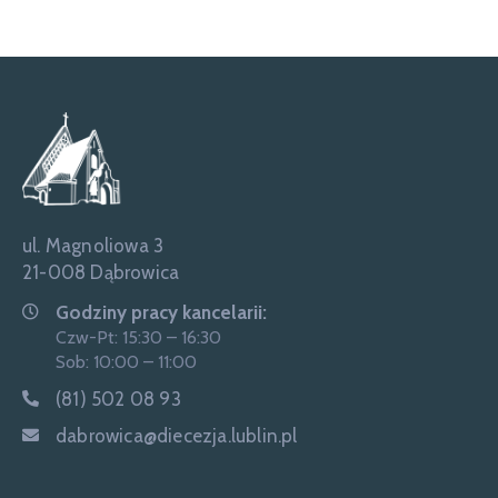
ul. Magnoliowa 3
21-008 Dąbrowica
Godziny pracy kancelarii:
Czw-Pt: 15:30 – 16:30
Sob: 10:00 – 11:00
(81) 502 08 93
dabrowica@diecezja.lublin.pl