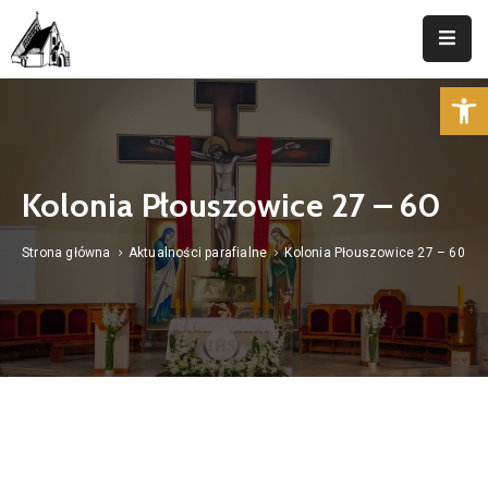
Op
Strona
Główna
Parafia
Kolonia Płouszowice 27 – 60
Duszpasterstwo
Strona główna
Aktualności parafialne
Kolonia Płouszowice 27 – 60
Aktualności
Cmentarz
Kancelaria
Kontakt