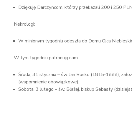
Dziękuję Darczyńcom, którzy przekazali 200 i 250 PLN
Nekrologi:
W minionym tygodniu odeszła do Domu Ojca Niebieskie
W tym tygodniu patronują nam:
Środa, 31 stycznia – św. Jan Bosko (1815-1888), zało
(wspomnienie obowiązkowe).
Sobota, 3 lutego – św. Błażej, biskup Sebasty (dzisie