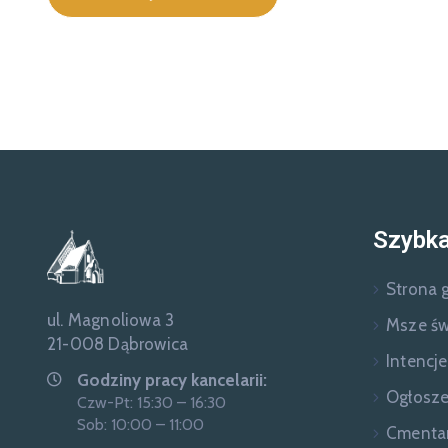
Szybka
Strona 
ul. Magnoliowa 3
Msze św
21-008 Dąbrowica
Intencj
Godziny pracy kancelarii:
Ogłosze
Czw-Pt: 15:30 – 16:30
Sob: 10:00 – 11:00
Cmenta