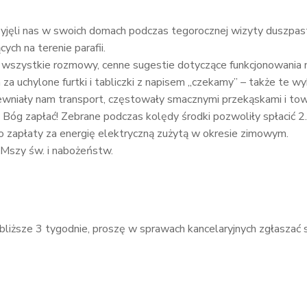
yjęli nas w swoich domach podczas tegorocznej wizyty duszpaste
ych na terenie parafii.
wszystkie rozmowy, cenne sugestie dotyczące funkcjonowania nas
za uchylone furtki i tabliczki z napisem „czekamy” – także te 
ewniały nam transport, częstowały smacznymi przekąskami i to
óg zapłać! Zebrane podczas kolędy środki pozwoliły spłacić 2. r
o zapłaty za energię elektryczną zużytą w okresie zimowym.
 Mszy św. i nabożeństw.
bliższe 3 tygodnie, proszę w sprawach kancelaryjnych zgłaszać s