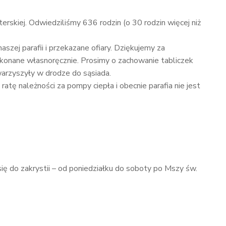
rskiej. Odwiedziliśmy 636 rodzin (o 30 rodzin więcej niż
zej parafii i przekazane ofiary. Dziękujemy za
wykonane własnoręcznie. Prosimy o zachowanie tabliczek
warzyszyły w drodze do sąsiada.
atę należności za pompy ciepła i obecnie parafia nie jest
ię do zakrystii – od poniedziałku do soboty po Mszy św.