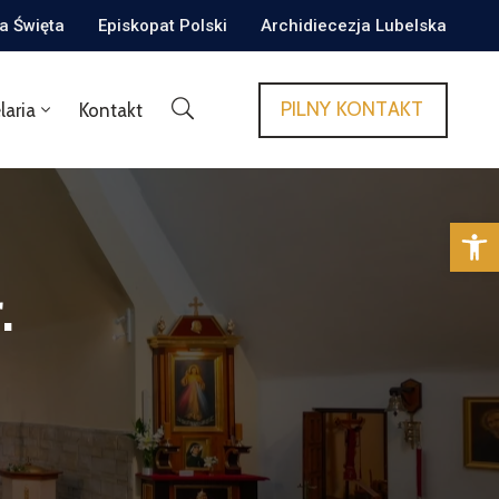
ca Święta
Episkopat Polski
Archidiecezja Lubelska
PILNY KONTAKT
laria
Kontakt
Op
.