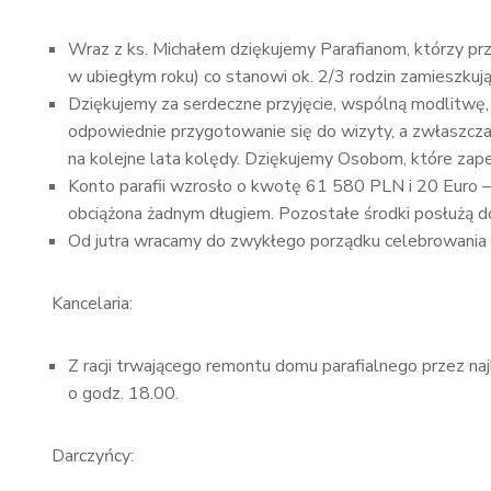
Wraz z ks. Michałem dziękujemy Parafianom, którzy prz
w ubiegłym roku) co stanowi ok. 2/3 rodzin zamieszkując
Dziękujemy za serdeczne przyjęcie, wspólną modlitwę, 
odpowiednie przygotowanie się do wizyty, a zwłaszcza 
na kolejne lata kolędy. Dziękujemy Osobom, które zap
Konto parafii wzrosło o kwotę 61 580 PLN i 20 Euro – B
obciążona żadnym długiem. Pozostałe środki posłużą d
Od jutra wracamy do zwykłego porządku celebrowania
Kancelaria:
Z racji trwającego remontu domu parafialnego przez naj
o godz. 18.00.
Darczyńcy: