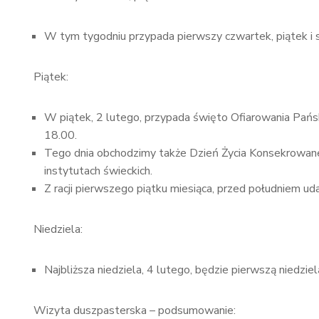
W tym tygodniu przypada pierwszy czwartek, piątek i
Piątek:
W piątek, 2 lutego, przypada święto Ofiarowania Pańs
18.00.
Tego dnia obchodzimy także Dzień Życia Konsekrowane
instytutach świeckich.
Z racji pierwszego piątku miesiąca, przed południem u
Niedziela:
Najbliższa niedziela, 4 lutego, będzie pierwszą niedz
Wizyta duszpasterska – podsumowanie: