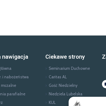
 nawigacja
Ciekawe strony
Z
główna
Seminarium Duchowne
. i nabożeństwa
Caritas AL
e mszalne
Gość Niedzielny
nia parafialne
Niedziela Lubelska
rz
KUL