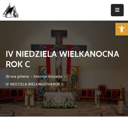
Op
Strona
Główna
Parafia
IV NIEDZIELA WIELKANOCNA
Duszpasterstwo
ROK C
Aktualności
Strona główna
Intencje mszalne
Cmentarz
IV NIEDZIELA WIELKANOCNA ROK C
Kancelaria
Kontakt