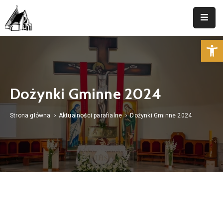
Op
Strona
Główna
Parafia
Dożynki Gminne 2024
Duszpasterstwo
Strona główna
Aktualności parafialne
Dożynki Gminne 2024
Aktualności
Cmentarz
Kancelaria
Kontakt