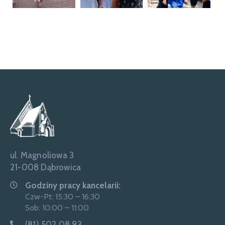
ul. Magnoliowa 3
21-008 Dąbrowica
Godziny pracy kancelarii:
Czw-Pt: 15:30 – 16:30
Sob: 10:00 – 11:00
(81) 502 08 93