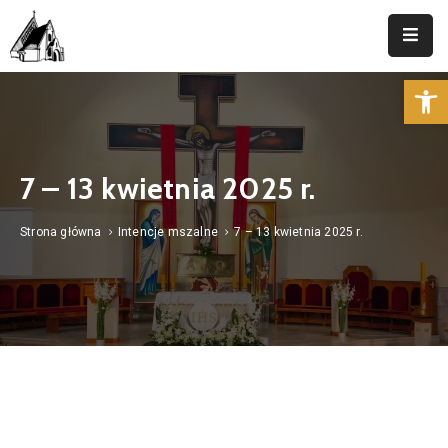
Op
Strona
Główna
Parafia
7 – 13 kwietnia 2025 r.
Duszpasterstwo
Strona główna
Intencje mszalne
7 – 13 kwietnia 2025 r.
Aktualności
Cmentarz
Kancelaria
Kontakt