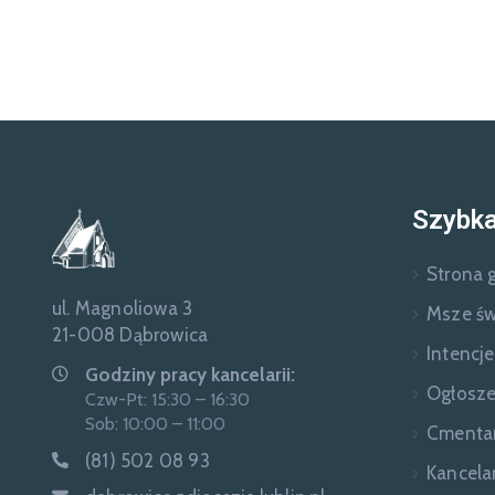
Szybka
Strona 
ul. Magnoliowa 3
Msze św
21-008 Dąbrowica
Intencj
Godziny pracy kancelarii:
Ogłosze
Czw-Pt: 15:30 – 16:30
Sob: 10:00 – 11:00
Cmenta
(81) 502 08 93
Kancelar