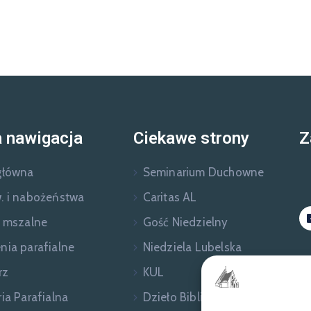
 nawigacja
Ciekawe strony
Z
główna
Seminarium Duchowne
. i nabożeństwa
Caritas AL
e mszalne
Gość Niedzielny
nia parafialne
Niedziela Lubelska
rz
KUL
ia Parafialna
Dzieło Biblijne