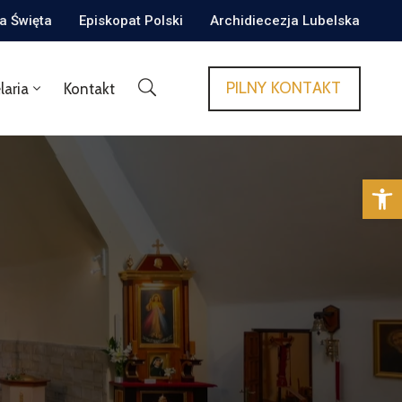
ca Święta
Episkopat Polski
Archidiecezja Lubelska
PILNY KONTAKT
laria
Kontakt
Op