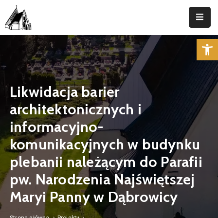
Op
Strona
Główna
Parafia
Likwidacja barier
Duszpasterstwo
architektonicznych i
Aktualności
informacyjno-
komunikacyjnych w budynku
Cmentarz
plebanii należącym do Parafii
Kancelaria
pw. Narodzenia Najświętszej
Kontakt
Maryi Panny w Dąbrowicy
Strona główna
Projekty