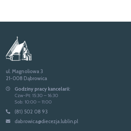
ul. Magnoliowa 3
21-008 Dąbrowica
Godziny pracy kancelarii:
Czw-Pt: 15:30 – 16:30
Sob: 10:00 – 11:00
(81) 502 08 93
dabrowica@diecezja.lublin.pl