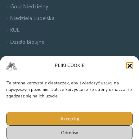
Gość Niedzielny
Niedziela Lubelska
KUL
Dzieło Biblijne
Zapraszamy do kontaktu!
PLIKI COOKIE
Ta strona korzysta z ciasteczek, aby świadczyć usługi na
najwyższym poziomie. Dalsze korzystanie ze strony oznacza, że
zgadzasz się na ich użycie.
Akceptuj
Odmów
Parafia Rzymskokatolicka pw. Narodzenia