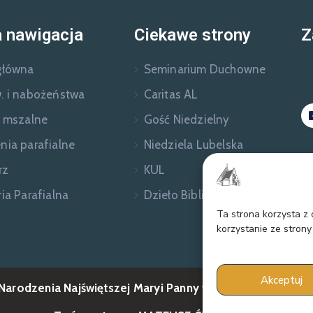
 nawigacja
Ciekawe strony
Z
główna
Seminarium Duchowne
. i nabożeństwa
Caritas AL
e mszalne
Gość Niedzielny
nia parafialne
Niedziela Lubelska
rz
KUL
ia Parafialna
Dzieło Biblijne
Ta strona korzysta z
korzystanie ze strony
Akceptuj
 Narodzenia Najświętszej Maryi Panny w Dąbrowicy © 202