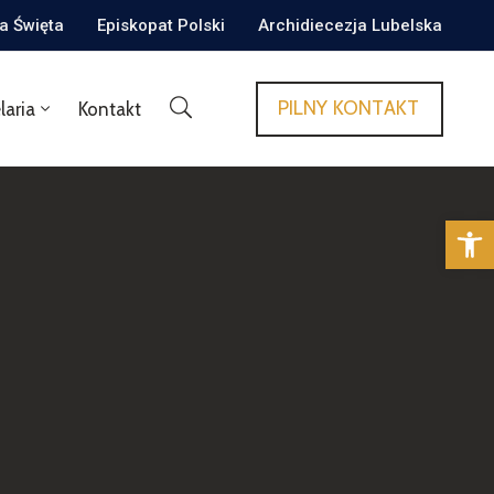
ca Święta
Episkopat Polski
Archidiecezja Lubelska
PILNY KONTAKT
laria
Kontakt
Op