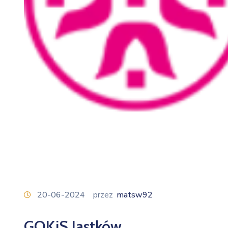
20-06-2024
przez
matsw92
GOKiS Jastków