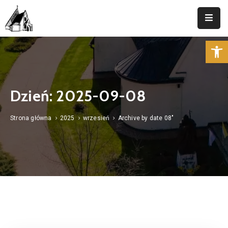
Op
Strona
Główna
Parafia
Dzień:
2025-09-08
Duszpasterstwo
Strona główna
2025
wrzesień
Archive by date 08"
Aktualności
Cmentarz
Kancelaria
Kontakt