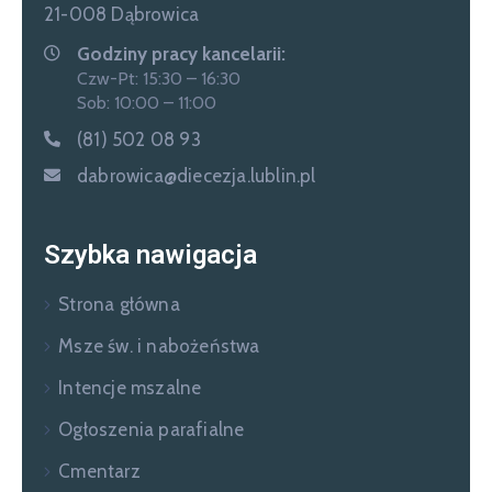
21-008 Dąbrowica
Godziny pracy kancelarii:
Czw-Pt: 15:30 – 16:30
Sob: 10:00 – 11:00
(81) 502 08 93
dabrowica@diecezja.lublin.pl
Szybka nawigacja
Strona główna
Msze św. i nabożeństwa
Intencje mszalne
Ogłoszenia parafialne
Cmentarz