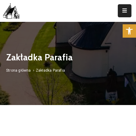
Op
Strona
Główna
Parafia
Zakładka Parafia
Duszpasterstwo
Strona główna
Zakładka Parafia
Aktualności
Cmentarz
Kancelaria
Kontakt